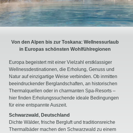
Die Reisezeit und Aufenthaltsdauer spielen eine
wichtige Rolle bei der Auswahl des passenden
Angebots.
Welche Stornierungs- und
Umbuchungsmöglichkeiten bietet das Hotel?
Flexible Konditionen sorgen für zusätzliche
Von den Alpen bis zur Toskana: Wellnessurlaub
Planungssicherheit und entspanntes Reisen.
in Europas schönsten Wohlfühlregionen
Europa begeistert mit einer Vielzahl erstklassiger
Wellnessdestinationen, die Erholung, Genuss und
Natur auf einzigartige Weise verbinden. Ob inmitten
beeindruckender Berglandschaften, an historischen
Thermalquellen oder in charmanten Spa-Resorts –
hier finden Erholungssuchende ideale Bedingungen
für eine entspannte Auszeit.
Schwarzwald, Deutschland
Dichte Wälder, frische Bergluft und traditionsreiche
Thermalbäder machen den Schwarzwald zu einem