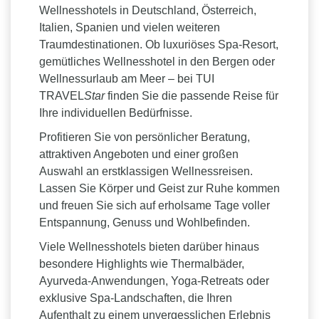
Budapest, Ungarn
Wellnesshotels in Deutschland, Österreich,
Die ungarische Hauptstadt ist berühmt für ihre
Italien, Spanien und vielen weiteren
prachtvollen Thermalbäder. Die mineralhaltigen
Traumdestinationen. Ob luxuriöses Spa-Resort,
Quellen bieten nicht nur Entspannung, sondern
gemütliches Wellnesshotel in den Bergen oder
werden auch für ihre wohltuende und regenerierende
Wellnessurlaub am Meer – bei TUI
Wirkung geschätzt.
TRAVEL
Star
finden Sie die passende Reise für
Südtirol, Italien
Ihre individuellen Bedürfnisse.
Zwischen majestätischen Berggipfeln und
Profitieren Sie von persönlicher Beratung,
mediterranem Flair begeistert Südtirol mit einer
attraktiven Angeboten und einer großen
außergewöhnlichen Wellnesslandschaft. Luxuriöse
Auswahl an erstklassigen Wellnessreisen.
Hotels, Infinity-Pools mit Bergblick und regionale
Lassen Sie Körper und Geist zur Ruhe kommen
Anwendungen sorgen für pure Entspannung.
und freuen Sie sich auf erholsame Tage voller
Slowenien
Entspannung, Genuss und Wohlbefinden.
Slowenien zählt zu den Geheimtipps Europas für
Viele Wellnesshotels bieten darüber hinaus
Wellnessurlaub. Das Land verfügt über zahlreiche
besondere Highlights wie Thermalbäder,
Thermalquellen, moderne Thermen und
Ayurveda-Anwendungen, Yoga-Retreats oder
Gesundheitsresorts, die Erholung und medizinische
exklusive Spa-Landschaften, die Ihren
Anwendungen miteinander verbinden.
Aufenthalt zu einem unvergesslichen Erlebnis