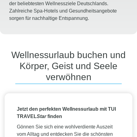
der beliebtesten Wellnessziele Deutschlands.
Zahlreiche Spa-Hotels und Gesundheitsangebote
sorgen für nachhaltige Entspannung.
Österreich, Schweiz und Spanien
Von luxuriösen Alpen-Spa-Resorts in Österreich und
der Schweiz bis hin zu sonnigen Wellnessoasen in
Spanien bieten diese Länder vielfältige
Wellnessurlaub buchen und
Möglichkeiten für eine erholsame Auszeit.
Körper, Geist und Seele
Thermalbäder, Ayurveda-Angebote und Yoga-
Retreats schaffen die perfekte Balance zwischen
verwöhnen
Körper und Geist.
Toskana, Italien
Die sanften Hügel der Toskana, ihre historischen
Thermalquellen und exklusiven Spa-Resorts bilden
Jetzt den perfekten Wellnessurlaub mit TUI
eine traumhafte Kulisse für einen Wellnessurlaub.
TRAVEL
Star
finden
Hier verbinden sich italienische Lebensart, Genuss
Gönnen Sie sich eine wohlverdiente Auszeit
und Erholung auf besondere Weise.
vom Alltag und entdecken Sie die schönsten