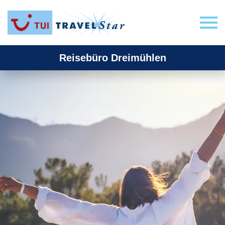
Reisebüro Dreimühlen