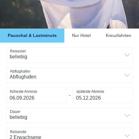
Pauschal & Lastminute
Nur Hotel
Kreuzfahrten
Reiseziel
beliebig
Abflughafen
Abflughafen
früheste Anreise
späteste Abreise
-
Dauer
beliebig
Reisende
2 Erwachsene