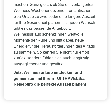
Island
machen. Ganz gleich, ob Sie ein verlängertes
Die spektakuläre Natur Islands macht jeden
Wellness-Wochenende, einen romantischen
Wellnessurlaub zu einem besonderen Erlebnis.
Spa-Urlaub zu zweit oder eine längere Auszeit
Geothermische Quellen, heiße Lagunen und
für Ihre Gesundheit planen – für jeden Wunsch
natürliche Thermalbäder laden dazu ein, inmitten
gibt es das passende Angebot. Ein
beeindruckender Vulkanlandschaften zu entspannen.
Wellnessurlaub schenkt Ihnen wertvolle
Momente der Ruhe und hilft dabei, neue
Kroatien
Energie für die Herausforderungen des Alltags
Neben traumhaften Küstenlandschaften bietet
zu sammeln. So kehren Sie nicht nur erholt
Kroatien eine wachsende Anzahl hochwertiger
zurück, sondern fühlen sich auch langfristig
Wellnesshotels und Spa-Resorts. Besonders die
ausgeglichener und gestärkt.
Regionen Istrien und Kvarner sind für ihre
Kombination aus Meer, Natur und
Jetzt Wellnessurlaub entdecken und
Wellnessangeboten bekannt.
gemeinsam mit Ihrem TUI TRAVEL
Star
Reisebüro die perfekte Auszeit planen!
Algarve, Portugal
Die sonnige Algarve begeistert mit exklusiven
Wellnessresorts direkt am Meer. Milde Temperaturen,
lange Sandstrände und erstklassige Spa-Angebote
machen die Region ganzjährig zu einem attraktiven