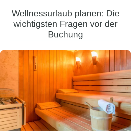
Betten sowie Annehmlichkeiten wie Bademänteln
Wellnessurlaub planen: Die
und Hausschuhen für ein rundum entspanntes
Urlaubserlebnis.
wichtigsten Fragen vor der
Buchung