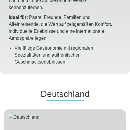
Land und Leute auf besondere Weise
kennenzulernen.
Ideal für:
Paare, Freunde, Familien und
Alleinreisende, die Wert auf zeitgemäßen Komfort,
individuelle Erlebnisse und eine internationale
Atmosphäre legen.
Vielfältige Gastronomie mit regionalen
Spezialitäten und authentischen
Geschmackserlebnissen
Das
BLUEf!t® Programm
sorgt mit Fitness-,
Entspannungs- und Wellnessangeboten für
ganzheitliches Wohlbefinden
Adults Only Hotels
bieten Ruhe und Erholung für
Deutschland
Gäste, die einen entspannten Urlaub ohne Kinder
genießen möchten
Family Fun Hotels
begeistern mit
abwechslungsreichen Aktivitäten, professioneller
Kinderbetreuung und Angeboten für die ganze