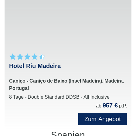
legen
Attraktive All-Inclusive-Angebote
mit
zahlreichen Inklusivleistungen für einen rundum
entspannten Urlaub
Perfekte Kombination aus Erholung, Genuss und
Urlaubskomfort in beliebten Reisezielen weltweit
Hotel Riu Madeira
Caniço - Caniço de Baixo (Insel Madeira)
,
Madeira
,
Portugal
8 Tage - Double Standard DDSB - All Inclusive
957 €
ab
p.P.
Zum Angebot
Spanien