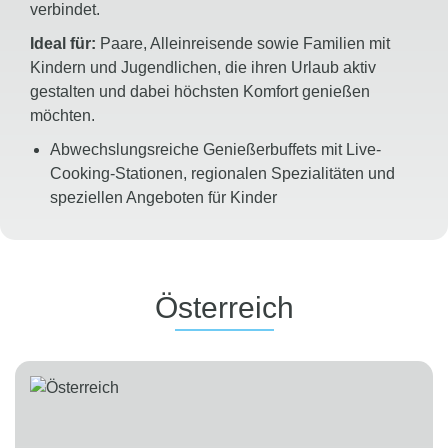
verbindet.
Ideal für:
Paare, Alleinreisende sowie Familien mit
Kindern und Jugendlichen, die ihren Urlaub aktiv
gestalten und dabei höchsten Komfort genießen
möchten.
Abwechslungsreiche Genießerbuffets mit Live-
Cooking-Stationen, regionalen Spezialitäten und
speziellen Angeboten für Kinder
Vollpension made by ROBINSON
oder
umfassende
All-inclusive-Verpflegung
mit
ausgewählten Markengetränken
Über
60 Sportarten
sowie professionelle
Österreich
GroupFitness-, Body-&-Mind- und
Wellnessprogramme für jedes Fitnesslevel
Qualifizierte Kinder- und Jugendbetreuung
mit
altersgerechten Aktivitäten und
abwechslungsreichen Programmen
Erstklassiges Entertainment
mit Shows, Live-