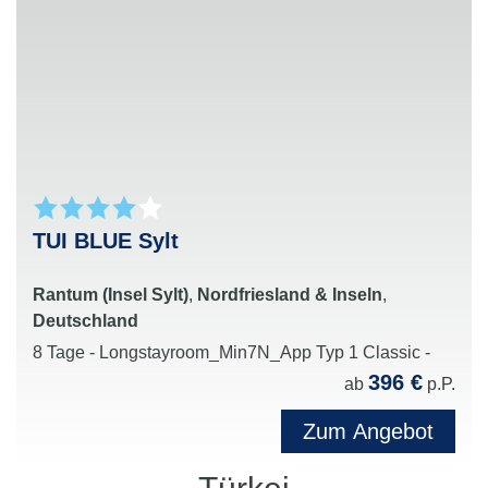
Familie
Moderne Hotelkonzepte mit einem besonderen
Fokus auf Qualität, Komfort und regionale
Erlebnisse vor Ort
TUI BLUE Sylt
Rantum (Insel Sylt)
,
Nordfriesland & Inseln
,
Deutschland
8 Tage - Longstayroom_Min7N_App Typ 1 Classic -
396 €
ab
p.P.
Zum Angebot