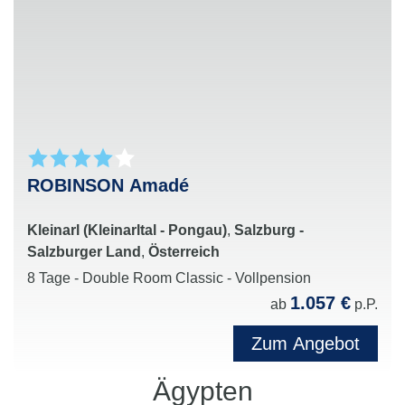
Musik, Events und vielseitigen Freizeitangeboten
für die ganze Familie
Perfekte Kombination aus Aktivurlaub, Erholung
und exklusivem Clubfeeling in attraktiven
Urlaubsdestinationen weltweit
ROBINSON Amadé
Kleinarl (Kleinarltal - Pongau)
,
Salzburg -
Salzburger Land
,
Österreich
8 Tage - Double Room Classic - Vollpension
1.057 €
ab
p.P.
Zum Angebot
Ägypten