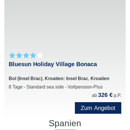
saisonabhängigem Angebot für die jüngsten Gäste
Speziell auf Jugendliche zugeschnittene
Programme in den Sommerferien mit Sport, Action
und gemeinsamen Aktivitäten
Vielfältige Freizeit- und Unterhaltungsangebote
für die ganze Familie sowie Erholung für Eltern
und Kinder gleichermaßen
Perfekte Kombination aus Familienzeit,
Kinderanimation und entspanntem Urlaubsgenuss
Bluesun Holiday Village Bonaca
in beliebten Ferienzielen weltweit
Bol (Insel Brac)
,
Kroatien: Insel Brac
,
Kroatien
8 Tage - Standard sea side - Vollpension-Plus
326 €
ab
p.P.
Zum Angebot
Spanien