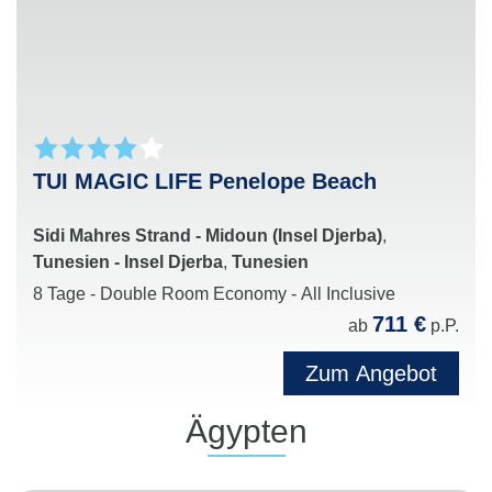
Unterhaltung mit Shows, Live-Musik, Events und
stimmungsvollen Partys
Perfekte Kombination aus Erholung, Aktivurlaub
und geselligem Clubleben für unvergessliche
Urlaubsmomente
TUI MAGIC LIFE Penelope Beach
Sidi Mahres Strand - Midoun (Insel Djerba)
,
Tunesien - Insel Djerba
,
Tunesien
8 Tage - Double Room Economy - All Inclusive
711 €
ab
p.P.
Zum Angebot
Ägypten