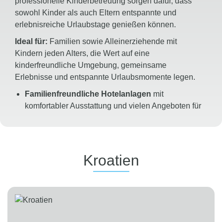
professionelle Kinderbetreuung sorgen dafür, dass
sowohl Kinder als auch Eltern entspannte und
erlebnisreiche Urlaubstage genießen können.
Ideal für:
Familien sowie Alleinerziehende mit
Kindern jeden Alters, die Wert auf eine
kinderfreundliche Umgebung, gemeinsame
Erlebnisse und entspannte Urlaubsmomente legen.
Familienfreundliche Hotelanlagen
mit
komfortabler Ausstattung und vielen Angeboten für
Groß und Klein
Zahlreiche geräumige Familienzimmer mit
getrennten Schlafbereichen für zusätzlichen
Komfort und Privatsphäre
Kroatien
Deutschsprachige
TUI KIDS CLUB
Kinderbetreuung
für Kinder von 3 bis 12 Jahren
mit kreativen, sportlichen und altersgerechten
Aktivitäten
Babyspielkreis in ausgewählten Hotels und