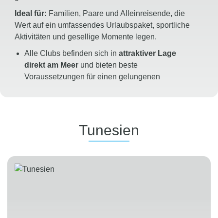
Ideal für:
Familien, Paare und Alleinreisende, die
Wert auf ein umfassendes Urlaubspaket, sportliche
Aktivitäten und gesellige Momente legen.
Alle Clubs befinden sich in
attraktiver Lage
direkt am Meer
und bieten beste
Voraussetzungen für einen gelungenen
Badeurlaub
Maximale Budgetsicherheit dank des einzigartigen
24/7 All Inclusive-Konzepts
mit zahlreichen
inkludierten Leistungen
Tunesien
Vielfältiges Sportangebot
mit professioneller
Betreuung, Fitnesskursen sowie Aktivitäten an
Land und auf dem Wasser
Abwechslungsreiches
Unterhaltungsprogramm
für Groß und Klein mit
Tagesaktivitäten, Familienangeboten und
Themenveranstaltungen
Jeden Abend erwartet die Gäste beste