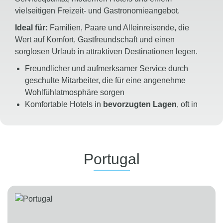
vielseitigen Freizeit- und Gastronomieangebot.
Ideal für:
Familien, Paare und Alleinreisende, die
Wert auf Komfort, Gastfreundschaft und einen
sorglosen Urlaub in attraktiven Destinationen legen.
Freundlicher und aufmerksamer Service durch
geschulte Mitarbeiter, die für eine angenehme
Wohlfühlatmosphäre sorgen
Komfortable Hotels in
bevorzugten Lagen
, oft in
direkter Strandnähe oder an beliebten
Urlaubszielen
Gepflegte Gartenanlagen und großzügige
Außenbereiche für Erholung und Entspannung
Portugal
Abwechslungsreiche, hochwertige Gastronomie
mit internationalen Spezialitäten und regionalen
Köstlichkeiten
Adults-only-Hotels
für Gäste, die besonderen
Wert auf Ruhe, Erholung und exklusives Ambiente